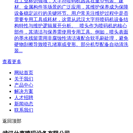
在工业标识领域，大字符喷码机因其在重型包装、建
材、金属构件等场景的广泛应用，其维护保养成为保障
设备稳定运行的关键环节。用户常关注维护过程中是否
需要专用工具或耗材，这需从武汉大字符喷码机设备结
构特性与维护逻辑展开分析。 喷头作为喷码机的核心
部件，其清洁与保养需使用专用工具。例如，喷头表面
的墨水残留需用非腐蚀性清洁液配合软毛刷处理，避免
硬物刮擦导致喷孔堵塞或变形。部分机型配备自动清洗
装...
查看更多
网站首页
关于我们
产品中心
解决方案
人才招聘
新闻动态
联系我们
返回顶部