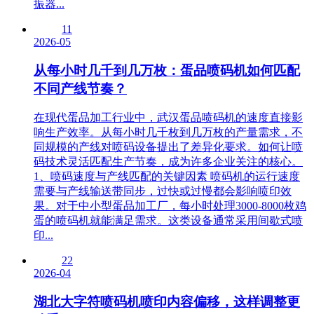
振器...
11
2026-05
从每小时几千到几万枚：蛋品喷码机如何匹配
不同产线节奏？
在现代蛋品加工行业中，武汉蛋品喷码机的速度直接影
响生产效率。从每小时几千枚到几万枚的产量需求，不
同规模的产线对喷码设备提出了差异化要求。如何让喷
码技术灵活匹配生产节奏，成为许多企业关注的核心。
1、喷码速度与产线匹配的关键因素 喷码机的运行速度
需要与产线输送带同步，过快或过慢都会影响喷印效
果。对于中小型蛋品加工厂，每小时处理3000-8000枚鸡
蛋的喷码机就能满足需求。这类设备通常采用间歇式喷
印...
22
2026-04
湖北大字符喷码机喷印内容偏移，这样调整更