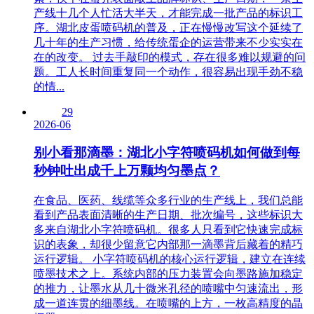
产线十几个人忙活大半天，才能完成一批产品的标识工
序。湖北皮蛋喷码机的普及，正在慢慢改写这个延续了
几十年的生产习惯，给传统蛋企的运营带来不少实实在
在的改变。 过去手敲印的模式，存在很多难以规避的问
题。工人长时间重复同一个动作，很容易出现手劲不稳
的情...
29
2026-06
别小看那滴墨：湖北小字符喷码机如何做到每
秒钟吐出成千上万颗均匀墨点？
在食品、医药、线缆等众多行业的生产线上，我们总能
看到产品表面清晰的生产日期、批次编号，这些标识大
多来自湖北小字符喷码机。很多人只看到它快速完成标
识的表象，却很少留意它内部那一滴墨背后藏着的精巧
运行逻辑。 小字符喷码机的核心运行逻辑，建立在连续
喷墨技术之上。系统内部的压力装置会向墨路施加稳定
的推力，让墨水从几十微米孔径的喷嘴中匀速流出，形
成一道连贯的细墨线。在喷嘴的上方，一枚高精度的晶