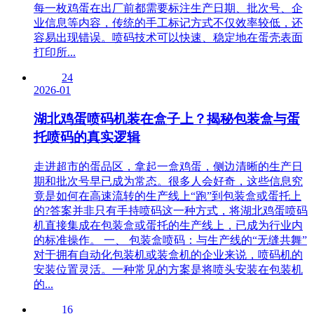
每一枚鸡蛋在出厂前都需要标注生产日期、批次号、企
业信息等内容，传统的手工标记方式不仅效率较低，还
容易出现错误。喷码技术可以快速、稳定地在蛋壳表面
打印所...
24
2026-01
湖北鸡蛋喷码机装在盒子上？揭秘包装盒与蛋
托喷码的真实逻辑
走进超市的蛋品区，拿起一盒鸡蛋，侧边清晰的生产日
期和批次号早已成为常态。很多人会好奇，这些信息究
竟是如何在高速流转的生产线上“跑”到包装盒或蛋托上
的?答案并非只有手持喷码这一种方式，将湖北鸡蛋喷码
机直接集成在包装盒或蛋托的生产线上，已成为行业内
的标准操作。 一、 包装盒喷码：与生产线的“无缝共舞”
对于拥有自动化包装机或装盒机的企业来说，喷码机的
安装位置灵活。一种常见的方案是将喷头安装在包装机
的...
16