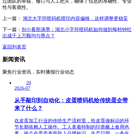
过团队的审核、修订与人工把关，确保了信息的准确性、专业
性与客观性。
上一篇：
湖北大字符喷码机喷印内容偏移，这样调整更稳妥
下一篇：
别小看那滴墨：湖北小字符喷码机如何做到每秒钟吐
出成千上万颗均匀墨点？
返回列表页
新闻资讯
聚焦行业资讯，实时播报行业动态
20
2026-07
从手敲印到自动化：皮蛋喷码机给传统蛋企带
来了什么？
在皮蛋加工行业的传统生产流程里，给皮蛋做标识的环
节长期依赖人工操作。工人拿着特制的印章蘸上食用色
素，挨个在蛋壳表面敲上品牌标识、生产日期，一条生