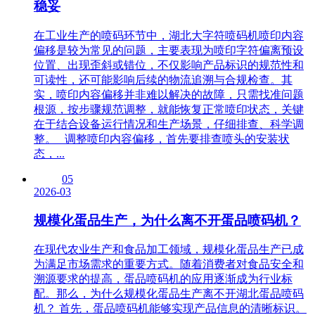
稳妥
在工业生产的喷码环节中，湖北大字符喷码机喷印内容
偏移是较为常见的问题，主要表现为喷印字符偏离预设
位置、出现歪斜或错位，不仅影响产品标识的规范性和
可读性，还可能影响后续的物流追溯与合规检查。其
实，喷印内容偏移并非难以解决的故障，只需找准问题
根源，按步骤规范调整，就能恢复正常喷印状态，关键
在于结合设备运行情况和生产场景，仔细排查、科学调
整。 调整喷印内容偏移，首先要排查喷头的安装状
态，...
05
2026-03
规模化蛋品生产，为什么离不开蛋品喷码机？
在现代农业生产和食品加工领域，规模化蛋品生产已成
为满足市场需求的重要方式。随着消费者对食品安全和
溯源要求的提高，蛋品喷码机的应用逐渐成为行业标
配。那么，为什么规模化蛋品生产离不开湖北蛋品喷码
机？ 首先，蛋品喷码机能够实现产品信息的清晰标识。