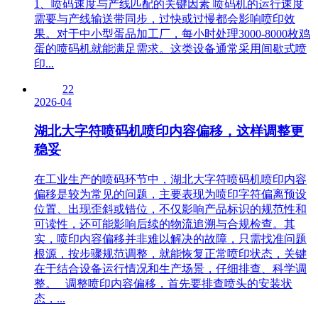
1、喷码速度与产线匹配的关键因素 喷码机的运行速度
需要与产线输送带同步，过快或过慢都会影响喷印效
果。对于中小型蛋品加工厂，每小时处理3000-8000枚鸡
蛋的喷码机就能满足需求。这类设备通常采用间歇式喷
印...
22
2026-04
湖北大字符喷码机喷印内容偏移，这样调整更
稳妥
在工业生产的喷码环节中，湖北大字符喷码机喷印内容
偏移是较为常见的问题，主要表现为喷印字符偏离预设
位置、出现歪斜或错位，不仅影响产品标识的规范性和
可读性，还可能影响后续的物流追溯与合规检查。其
实，喷印内容偏移并非难以解决的故障，只需找准问题
根源，按步骤规范调整，就能恢复正常喷印状态，关键
在于结合设备运行情况和生产场景，仔细排查、科学调
整。 调整喷印内容偏移，首先要排查喷头的安装状
态，...