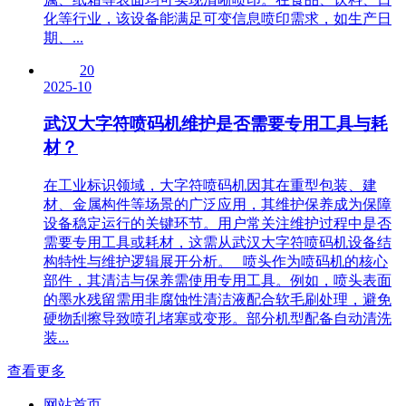
化等行业，该设备能满足可变信息喷印需求，如生产日
期、...
20
2025-10
武汉大字符喷码机维护是否需要专用工具与耗
材？
在工业标识领域，大字符喷码机因其在重型包装、建
材、金属构件等场景的广泛应用，其维护保养成为保障
设备稳定运行的关键环节。用户常关注维护过程中是否
需要专用工具或耗材，这需从武汉大字符喷码机设备结
构特性与维护逻辑展开分析。 喷头作为喷码机的核心
部件，其清洁与保养需使用专用工具。例如，喷头表面
的墨水残留需用非腐蚀性清洁液配合软毛刷处理，避免
硬物刮擦导致喷孔堵塞或变形。部分机型配备自动清洗
装...
查看更多
网站首页