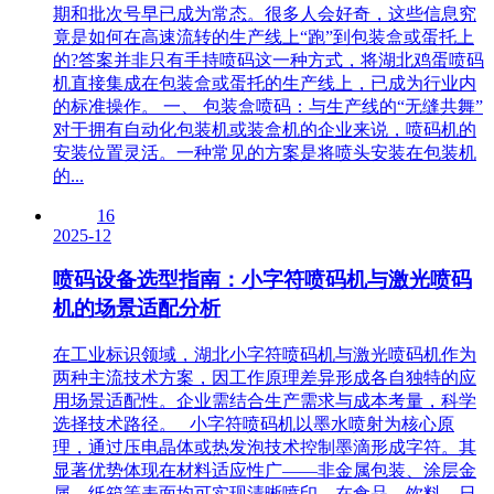
期和批次号早已成为常态。很多人会好奇，这些信息究
竟是如何在高速流转的生产线上“跑”到包装盒或蛋托上
的?答案并非只有手持喷码这一种方式，将湖北鸡蛋喷码
机直接集成在包装盒或蛋托的生产线上，已成为行业内
的标准操作。 一、 包装盒喷码：与生产线的“无缝共舞”
对于拥有自动化包装机或装盒机的企业来说，喷码机的
安装位置灵活。一种常见的方案是将喷头安装在包装机
的...
16
2025-12
喷码设备选型指南：小字符喷码机与激光喷码
机的场景适配分析
在工业标识领域，湖北小字符喷码机与激光喷码机作为
两种主流技术方案，因工作原理差异形成各自独特的应
用场景适配性。企业需结合生产需求与成本考量，科学
选择技术路径。 小字符喷码机以墨水喷射为核心原
理，通过压电晶体或热发泡技术控制墨滴形成字符。其
显著优势体现在材料适应性广——非金属包装、涂层金
属、纸箱等表面均可实现清晰喷印。在食品、饮料、日