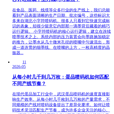
在食品、医药、线缆等众多行业的生产线上，我们总能
看到产品表面清晰的生产日期、批次编号，这些标识大
多来自湖北小字符喷码机。很多人只看到它快速完成标
识的表象，却很少留意它内部那一滴墨背后藏着的精巧
运行逻辑。 小字符喷码机的核心运行逻辑，建立在连续
喷墨技术之上。系统内部的压力装置会向墨路施加稳定
的推力，让墨水从几十微米孔径的喷嘴中匀速流出，形
成一道连贯的细墨线。在喷嘴的上方，一枚高精度的晶
振器...
11
2026-05
从每小时几千到几万枚：蛋品喷码机如何匹配
不同产线节奏？
在现代蛋品加工行业中，武汉蛋品喷码机的速度直接影
响生产效率。从每小时几千枚到几万枚的产量需求，不
同规模的产线对喷码设备提出了差异化要求。如何让喷
码技术灵活匹配生产节奏，成为许多企业关注的核心。