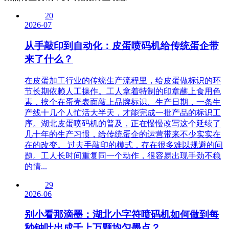
20
2026-07
从手敲印到自动化：皮蛋喷码机给传统蛋企带
来了什么？
在皮蛋加工行业的传统生产流程里，给皮蛋做标识的环
节长期依赖人工操作。工人拿着特制的印章蘸上食用色
素，挨个在蛋壳表面敲上品牌标识、生产日期，一条生
产线十几个人忙活大半天，才能完成一批产品的标识工
序。湖北皮蛋喷码机的普及，正在慢慢改写这个延续了
几十年的生产习惯，给传统蛋企的运营带来不少实实在
在的改变。 过去手敲印的模式，存在很多难以规避的问
题。工人长时间重复同一个动作，很容易出现手劲不稳
的情...
29
2026-06
别小看那滴墨：湖北小字符喷码机如何做到每
秒钟吐出成千上万颗均匀墨点？