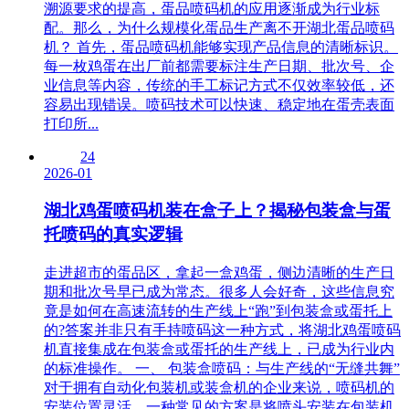
溯源要求的提高，蛋品喷码机的应用逐渐成为行业标
配。那么，为什么规模化蛋品生产离不开湖北蛋品喷码
机？ 首先，蛋品喷码机能够实现产品信息的清晰标识。
每一枚鸡蛋在出厂前都需要标注生产日期、批次号、企
业信息等内容，传统的手工标记方式不仅效率较低，还
容易出现错误。喷码技术可以快速、稳定地在蛋壳表面
打印所...
24
2026-01
湖北鸡蛋喷码机装在盒子上？揭秘包装盒与蛋
托喷码的真实逻辑
走进超市的蛋品区，拿起一盒鸡蛋，侧边清晰的生产日
期和批次号早已成为常态。很多人会好奇，这些信息究
竟是如何在高速流转的生产线上“跑”到包装盒或蛋托上
的?答案并非只有手持喷码这一种方式，将湖北鸡蛋喷码
机直接集成在包装盒或蛋托的生产线上，已成为行业内
的标准操作。 一、 包装盒喷码：与生产线的“无缝共舞”
对于拥有自动化包装机或装盒机的企业来说，喷码机的
安装位置灵活。一种常见的方案是将喷头安装在包装机