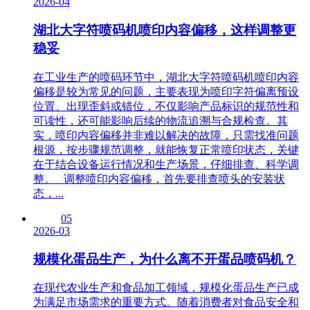
2026-04
湖北大字符喷码机喷印内容偏移，这样调整更
稳妥
在工业生产的喷码环节中，湖北大字符喷码机喷印内容
偏移是较为常见的问题，主要表现为喷印字符偏离预设
位置、出现歪斜或错位，不仅影响产品标识的规范性和
可读性，还可能影响后续的物流追溯与合规检查。其
实，喷印内容偏移并非难以解决的故障，只需找准问题
根源，按步骤规范调整，就能恢复正常喷印状态，关键
在于结合设备运行情况和生产场景，仔细排查、科学调
整。 调整喷印内容偏移，首先要排查喷头的安装状
态，...
05
2026-03
规模化蛋品生产，为什么离不开蛋品喷码机？
在现代农业生产和食品加工领域，规模化蛋品生产已成
为满足市场需求的重要方式。随着消费者对食品安全和