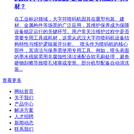
材？
在工业标识领域，大字符喷码机因其在重型包装、建
材、金属构件等场景的广泛应用，其维护保养成为保障
设备稳定运行的关键环节。用户常关注维护过程中是否
需要专用工具或耗材，这需从武汉大字符喷码机设备结
构特性与维护逻辑展开分析。 喷头作为喷码机的核心
部件，其清洁与保养需使用专用工具。例如，喷头表面
的墨水残留需用非腐蚀性清洁液配合软毛刷处理，避免
硬物刮擦导致喷孔堵塞或变形。部分机型配备自动清洗
装...
查看更多
网站首页
关于我们
产品中心
解决方案
人才招聘
新闻动态
联系我们