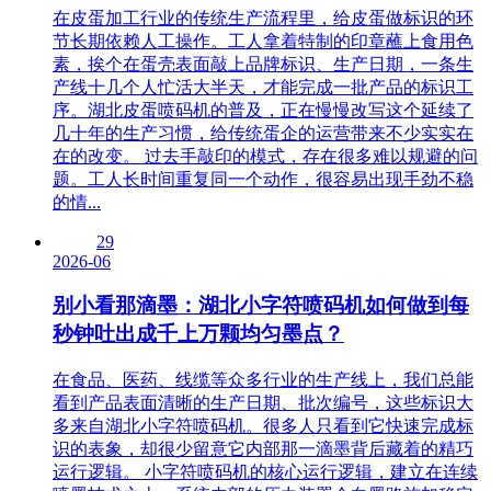
在皮蛋加工行业的传统生产流程里，给皮蛋做标识的环
节长期依赖人工操作。工人拿着特制的印章蘸上食用色
素，挨个在蛋壳表面敲上品牌标识、生产日期，一条生
产线十几个人忙活大半天，才能完成一批产品的标识工
序。湖北皮蛋喷码机的普及，正在慢慢改写这个延续了
几十年的生产习惯，给传统蛋企的运营带来不少实实在
在的改变。 过去手敲印的模式，存在很多难以规避的问
题。工人长时间重复同一个动作，很容易出现手劲不稳
的情...
29
2026-06
别小看那滴墨：湖北小字符喷码机如何做到每
秒钟吐出成千上万颗均匀墨点？
在食品、医药、线缆等众多行业的生产线上，我们总能
看到产品表面清晰的生产日期、批次编号，这些标识大
多来自湖北小字符喷码机。很多人只看到它快速完成标
识的表象，却很少留意它内部那一滴墨背后藏着的精巧
运行逻辑。 小字符喷码机的核心运行逻辑，建立在连续