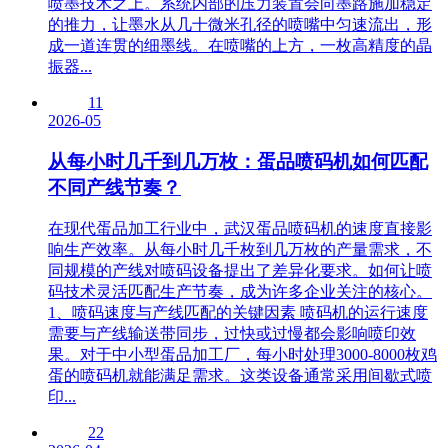
喷墨技术之上。系统内部的压力装置会向墨路施加稳定
的推力，让墨水从几十微米孔径的喷嘴中匀速流出，形
成一道连贯的细墨线。在喷嘴的上方，一枚高精度的晶
振器...
11
2026-05
从每小时几千到几万枚：蛋品喷码机如何匹配
不同产线节奏？
在现代蛋品加工行业中，武汉蛋品喷码机的速度直接影
响生产效率。从每小时几千枚到几万枚的产量需求，不
同规模的产线对喷码设备提出了差异化要求。如何让喷
码技术灵活匹配生产节奏，成为许多企业关注的核心。
1、喷码速度与产线匹配的关键因素 喷码机的运行速度
需要与产线输送带同步，过快或过慢都会影响喷印效
果。对于中小型蛋品加工厂，每小时处理3000-8000枚鸡
蛋的喷码机就能满足需求。这类设备通常采用间歇式喷
印...
22